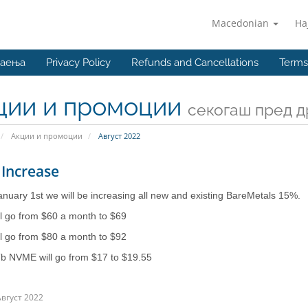
Macedonian
На
наења
Privacy Policy
Refunds and Cancellations
Terms
ции и промоции
секогаш пред др
Акции и промоции
Август 2022
 Increase
uary 1st we will be increasing all new and existing BareMetals 15%.
l go from $60 a month to $69
l go from $80 a month to $92
b NVME will go from $17 to $19.55
вгуст 2022