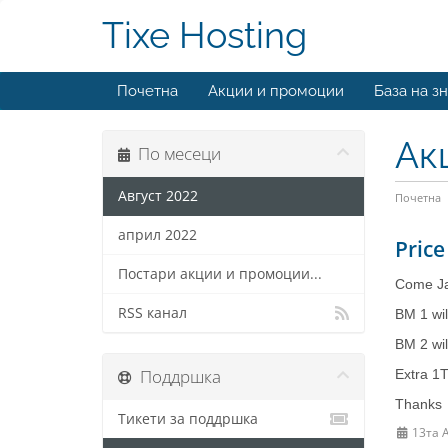
Tixe Hosting
Почетна
Акции и промоции
База на з
Ак
По месеци
Август 2022
Почетна
април 2022
Price
Постари акции и промоции...
Come Jan
RSS канал
BM 1 wil
BM 2 wil
Поддршка
Extra 1T
Thanks
Тикети за поддршка
13та А