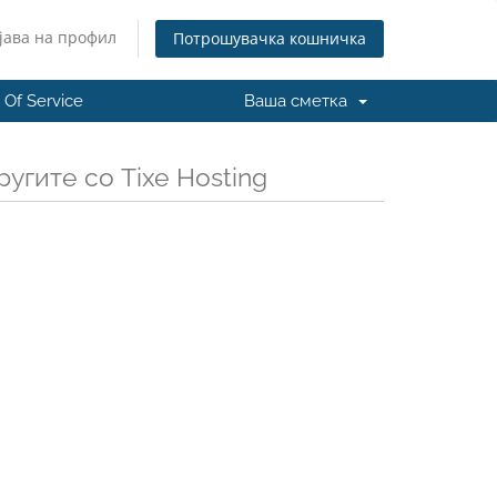
јава на профил
Потрошувачка кошничка
 Of Service
Ваша сметка
угите со Tixe Hosting