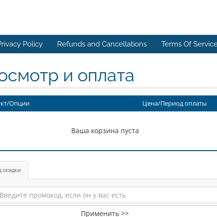
Privacy Policy
Refunds and Cancellations
Terms Of Servic
осмотр и оплата
кт/Опции
Цена/Период оплаты
Ваша корзина пуста
д скидки
Применить >>