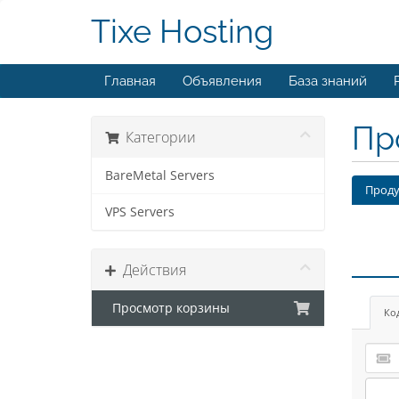
Tixe Hosting
Главная
Объявления
База знаний
Пр
Категории
BareMetal Servers
Проду
VPS Servers
Действия
Просмотр корзины
Ко