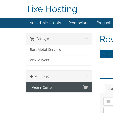
Tixe Hosting
Àrea d'Inici clients
Promocions
Pregunte
Rev
Categories
BareMetal Servers
Produ
VPS Servers
Accions
Veure Carro
Apl