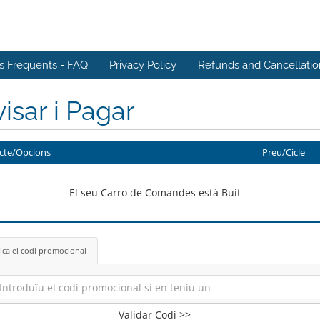
s Freqüents - FAQ
Privacy Policy
Refunds and Cancellatio
isar i Pagar
cte/Opcions
Preu/Cicle
El seu Carro de Comandes està Buit
ica el codi promocional
Validar Codi >>