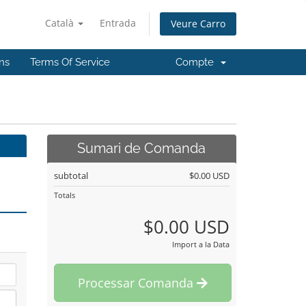
Català
Entrada
Veure Carro
ns
Terms Of Service
Compte
Sumari de Comanda
subtotal
$0.00 USD
Totals
$0.00 USD
Import a la Data
Processar Comanda