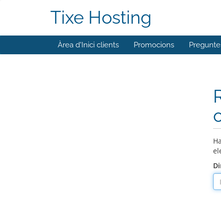
Tixe Hosting
Àrea d'Inici clients
Promocions
Pregunte
Ha
el
Di