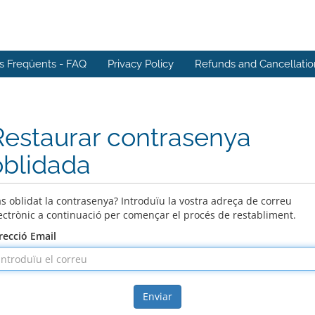
s Freqüents - FAQ
Privacy Policy
Refunds and Cancellatio
Restaurar contrasenya
oblidada
s oblidat la contrasenya? Introduïu la vostra adreça de correu
ectrònic a continuació per començar el procés de restabliment.
recció Email
Enviar