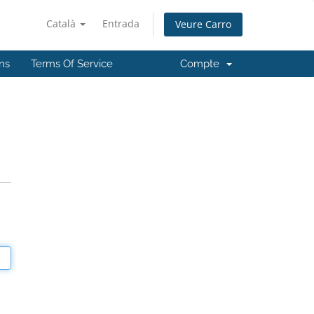
Català
Entrada
Veure Carro
ns
Terms Of Service
Compte